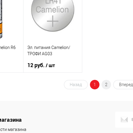
В избранное
В избранное
В наличии
В наличии
elion R6
Эл. питания Camelion/
ТРОФИ AG03
12 руб.
/ шт
зину
В корзину
Назад
1
2
Вперед
К сравнению
В избранное
В наличии
магазина
сти магазина