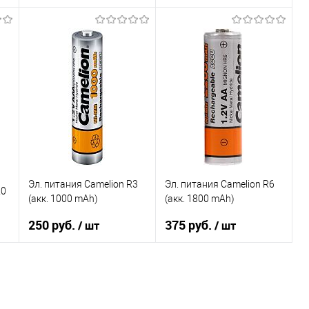
В корзину
В корзину
К сравнению
К сравнению
В избранное
В избранное
В наличии
В наличии
Эл. питания Camelion R3
Эл. питания Camelion R6
20
(акк. 1000 mAh)
(акк. 1800 mAh)
250 руб.
375 руб.
/ шт
/ шт
В корзину
В корзину
К сравнению
К сравнению