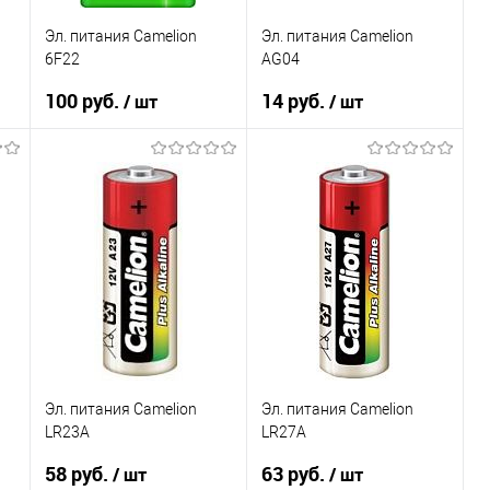
Эл. питания Camelion
Эл. питания Camelion
6F22
AG04
100 руб.
14 руб.
/ шт
/ шт
В корзину
В корзину
К сравнению
К сравнению
В избранное
В избранное
В наличии
В наличии
Эл. питания Camelion
Эл. питания Camelion
LR23А
LR27А
58 руб.
63 руб.
/ шт
/ шт