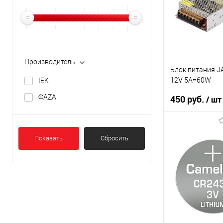
В наличии
Производитель
Блок питания 
12V 5A=60W
IEK
ФАZА
450 руб.
/ шт
В кор
Показать
Сбросить
К сравнению
В избранное
В наличии