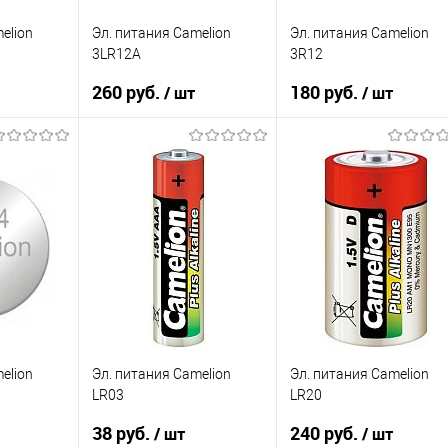
elion
Эл. питания Camelion
Эл. питания Camelion
3LR12А
3R12
260 руб.
180 руб.
/ шт
/ шт
зину
В корзину
В корзину
К сравнению
К сравнению
В избранное
В избранное
В наличии
В наличии
elion
Эл. питания Camelion
Эл. питания Camelion
LR03
LR20
38 руб.
240 руб.
/ шт
/ шт