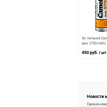
В избранное
В наличии
Эл. питания Cam
(акк. 2700 mAh)
450 руб.
/ шт
В кор
К сравнению
В избранное
В наличии
Новости 
Свежие ново