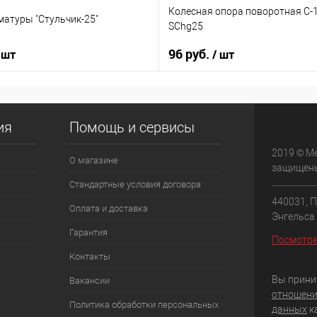
Колесная опора поворотная С-
матуры "Стульчик-25"
SChg25
96 руб.
 шт
/ шт
ия
Помощь и сервисы
2019 © М
О магазине
защищен
Стандартные условия договора
440031, П
Оплата и доставка
Энгельса 
Гарантия
Посмотре
Контакты
Вы прини
Вакансии
отношени
Политика обработки персональных
данных
к