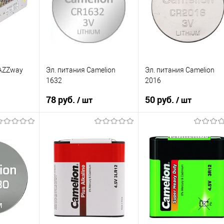
В наличии
В наличии
JAZZway
Эл. питания Camelion
Эл. питания Camelion
1632
2016
78 руб.
50 руб.
/ шт
/ шт
зину
В корзину
В корзину
К сравнению
К сравнению
В избранное
В избранное
В наличии
В наличии