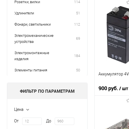
Розетки, вилки
114
Удлинители
51
Фонари, светильники
112
Электромеханические
69
устройства
Электромонтажные
184
изделия
Элементы питания
50
Аккумулятор 4V
900 руб.
/ шт
ФИЛЬТР ПО ПАРАМЕТРАМ
В кор
Цена
К сравнению
От
До
В избранное