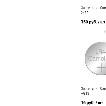
Эл. питания Cam
2430
150 руб.
/ шт
В кор
К сравнению
В избранное
В наличии
Эл. питания Cam
AG13
16 руб.
/ шт