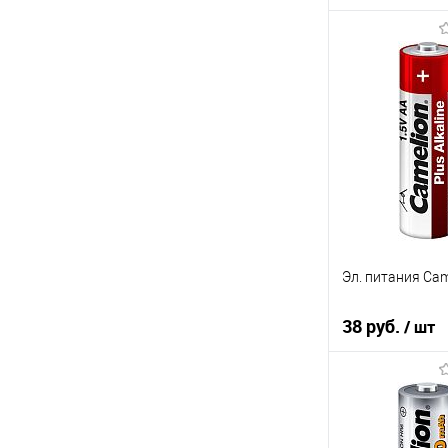
В кор
К сравнению
В избранное
В наличии
Эл. питания Cam
38 руб.
/ шт
В кор
К сравнению