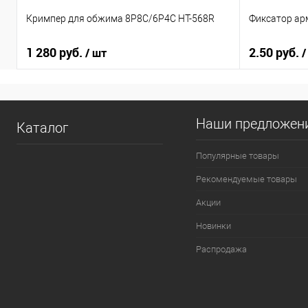
Кримпер для обжима 8Р8С/6Р4С HT-568R
Фиксатор ар
1 280 руб.
2.50 руб.
/ шт
/
Наши предложен
Каталог
Популярные товары
Рекомендуемые товары
Акции
Новинки
Распродажа