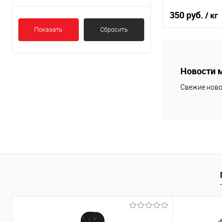
350 руб.
/ кг
Показать
Сбросить
В кор
К сравнению
Новости 
В избранное
Свежие ново
В наличии