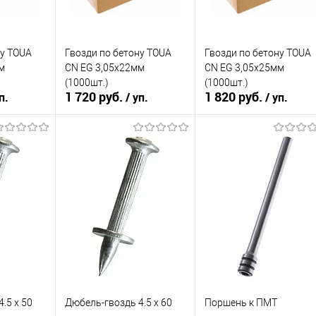
ну TOUA
Гвозди по бетону TOUA
Гвозди по бетону TOUA
м
CN EG 3,05х22мм
CN EG 3,05х25мм
(1000шт.)
(1000шт.)
1 720 руб.
1 820 руб.
п.
/ уп.
/ уп.
зину
В корзину
В корзину
К сравнению
К сравнению
В избранное
В избранное
В наличии
В наличии
.5 х 50
Дюбель-гвоздь 4.5 х 60
Поршень к ПМТ