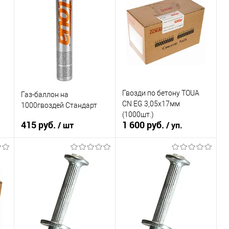
Гвозди по бетону TOUA
Газ-баллон на
CN EG 3,05х17мм
1000гвоздей Стандарт
(1000шт.)
415 руб.
1 600 руб.
/ шт
/ уп.
В корзину
В корзину
К сравнению
К сравнению
В избранное
В избранное
В наличии
В наличии