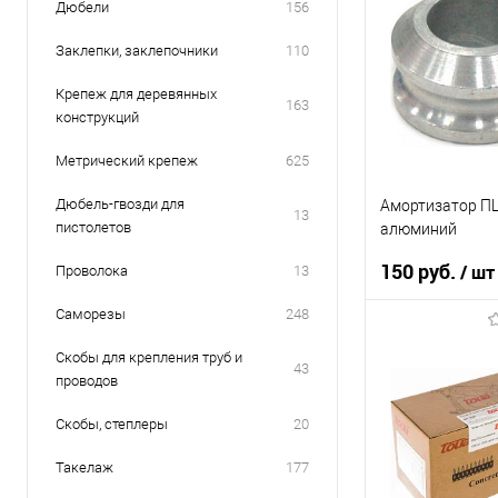
Дюбели
156
Заклепки, заклепочники
110
Крепеж для деревянных
163
конструкций
Метрический крепеж
625
Дюбель-гвозди для
Амортизатор П
13
пистолетов
алюминий
150 руб.
/ шт
Проволока
13
Саморезы
248
В кор
Скобы для крепления труб и
43
проводов
К сравнению
Скобы, степлеры
20
В избранное
В наличии
Такелаж
177