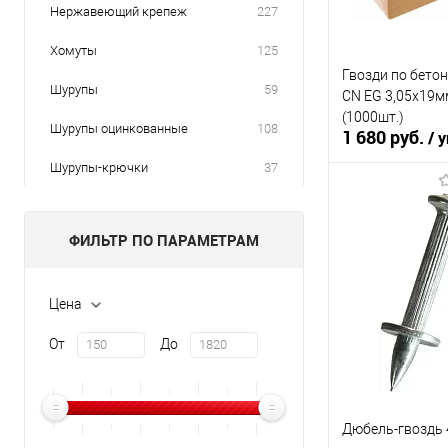
Нержавеющий крепеж
227
Хомуты
125
Гвозди по бето
Шурупы
59
CN EG 3,05х19м
(1000шт.)
Шурупы оцинкованные
108
1 680 руб.
/ у
Шурупы-крючки
37
В кор
ФИЛЬТР ПО ПАРАМЕТРАМ
К сравнению
В избранное
В наличии
Цена
От
До
Дюбель-гвоздь 4