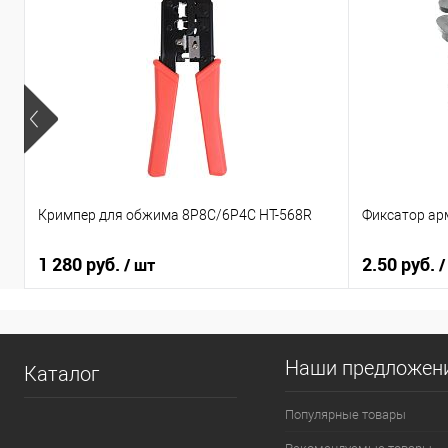
Кримпер для обжима 8Р8С/6Р4С HT-568R
Фиксатор ар
1 280 руб.
2.50 руб.
/ шт
/
Наши предложен
Каталог
Популярные товары