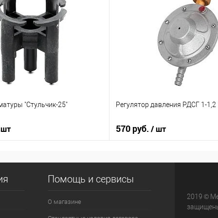
матуры "Стульчик-25"
Регулятор давления РДСГ 1-1,2
570 руб.
 шт
/ шт
ия
Помощь и сервисы
2019 © М
О магазине
защищен