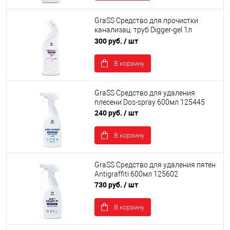
GraSS Средство для прочистки
канализац. труб Digger-gel 1л
125569
300 руб.
/ шт
В корзину
GraSS Средство для удаления
плесени Dos-spray 600мл 125445
240 руб.
/ шт
В корзину
GraSS Средство для удаления пятен
Antigraffiti 600мл 125602
730 руб.
/ шт
В корзину