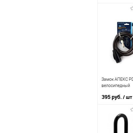
В кор
К сравнению
В избранное
В наличии
Замок АПЕКС PD
велосипедный
395 руб.
/ шт
В кор
К сравнению