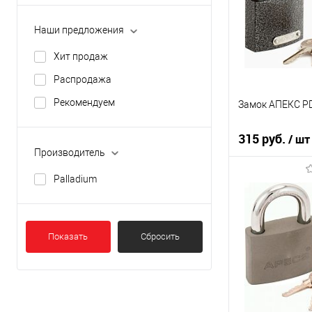
В наличии
Наши предложения
Хит продаж
Распродажа
Рекомендуем
Замок АПЕКС PD
315 руб.
/ шт
Производитель
Palladium
В кор
К сравнению
В избранное
Показать
Сбросить
В наличии