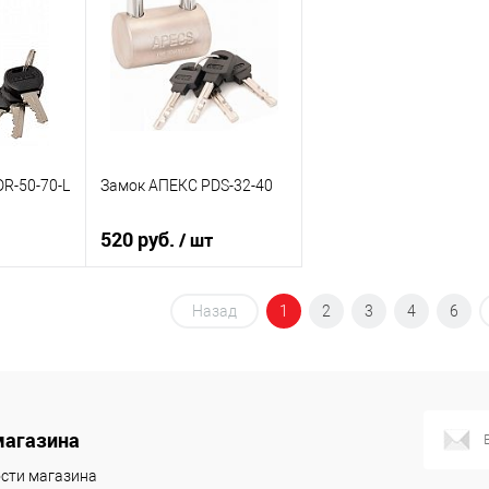
В избранное
В избранное
В наличии
В наличии
R-50-70-L
Замок АПЕКС PDS-32-40
520 руб.
/ шт
зину
В корзину
Назад
1
2
3
4
6
К сравнению
В избранное
В наличии
магазина
сти магазина