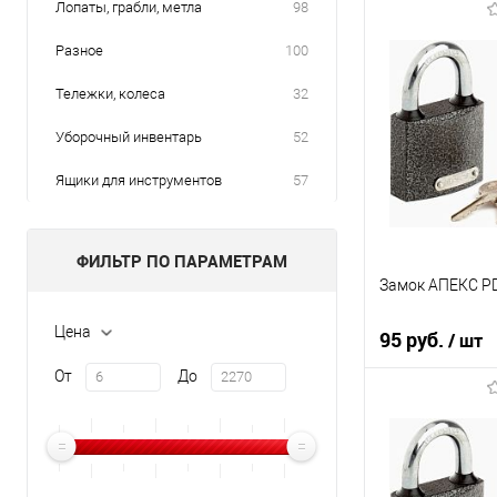
Лопаты, грабли, метла
98
Разное
100
Тележки, колеса
32
Уборочный инвентарь
52
Ящики для инструментов
57
ФИЛЬТР ПО ПАРАМЕТРАМ
Замок АПЕКС PD
Цена
95 руб.
/ шт
От
До
В кор
К сравнению
В избранное