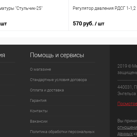
матуры "Стульчик-25"
Регулятор давления РДСГ 1-1,2
570 руб.
 шт
/ шт
ия
Помощь и сервисы
2019 © М
О магазине
защищен
Стандартные условия договора
440031, П
Оплата и доставка
Энгельса 
Гарантия
Посмотре
Контакты
Вы прини
Вакансии
отношени
Политика обработки персональных
данных
к