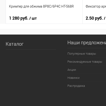
Кримпер для обжима 8Р8С/6Р4С HT-568R
Фиксатор ар
1 280 руб.
2.50 руб.
/ шт
/
Наши предложен
Каталог
Популярные товары
Рекомендуемые товары
Акции
Новинки
Распродажа