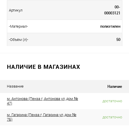
00-
Артикул
00003121
полиэтилен
-Материал-
50
-Объём (л)-
НАЛИЧИЕ В МАГАЗИНАХ
Наличие
Название
м. Антонова (Пенза г, Антонова ул, дом №
достаточно
47)
м. Гагарина (Пенза г, Гагарина ул, дом №
достаточно
7Б)