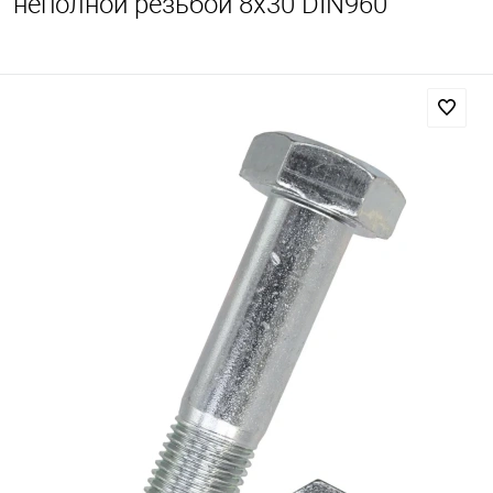
неполной резьбой 8х30 DIN960