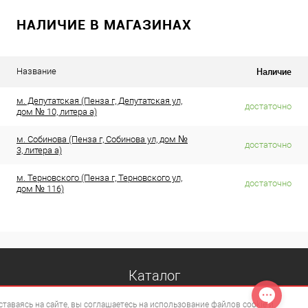
НАЛИЧИЕ В МАГАЗИНАХ
Наличие
Название
м. Депутатская (Пенза г, Депутатская ул,
достаточно
дом № 10, литера а)
м. Собинова (Пенза г, Собинова ул, дом №
достаточно
3, литера а)
м. Терновского (Пенза г, Терновского ул,
достаточно
дом № 116)
Каталог
ставаясь на сайте, вы
соглашаетесь на использование файлов cookie
и