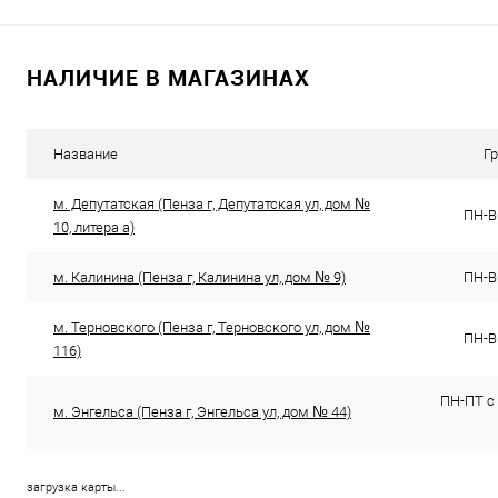
НАЛИЧИЕ В МАГАЗИНАХ
Название
Г
м. Депутатская (Пенза г, Депутатская ул, дом №
ПН-ВС
10, литера а)
м. Калинина (Пенза г, Калинина ул, дом № 9)
ПН-ВС
м. Терновского (Пенза г, Терновского ул, дом №
ПН-ВС
116)
ПН-ПТ с 
м. Энгельса (Пенза г, Энгельса ул, дом № 44)
загрузка карты...