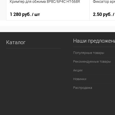
Кримпер для обжима 8Р8С/6Р4С HT-568R
Фиксатор ар
1 280 руб.
2.50 руб.
/ шт
/
Наши предложен
Каталог
Популярные товары
Рекомендуемые товары
Акции
Новинки
Распродажа