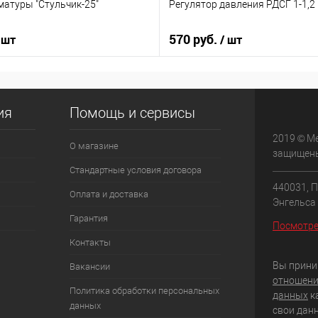
матуры "Стульчик-25"
Регулятор давления РДСГ 1-1,2
570 руб.
 шт
/ шт
ия
Помощь и сервисы
2019 © М
О магазине
защищен
Стандартные условия договора
440031, П
Оплата и доставка
Энгельса 
Гарантия
Посмотре
Контакты
Вы прини
Вакансии
отношени
Политика обработки персональных
данных
к
данных
свои дан