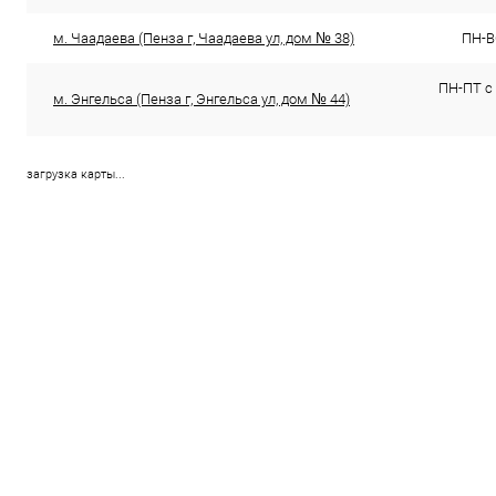
м. Чаадаева (Пенза г, Чаадаева ул, дом № 38)
ПН-ВС
ПН-ПТ с 
м. Энгельса (Пенза г, Энгельса ул, дом № 44)
загрузка карты...