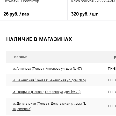
Перчатки "Протектор"
Ключ рожковый 22х24мм
26 руб.
320 руб.
/ пар
/ шт
В корзину
В корзину
НАЛИЧИЕ В МАГАЗИНАХ
К сравнению
К сравнению
В избранное
В избранное
В наличии
В наличии
Название
Г
м. Антонова (Пенза г, Антонова ул, дом № 47)
ПН-ВС
м. Бекешская (Пенза г, Бекешская ул, дом № 6)
ПН-ВС
м. Гагарина (Пенза г, Гагарина ул, дом № 7Б)
ПН-ВС
м. Депутатская (Пенза г, Депутатская ул, дом №
ПН-ВС
10, литера а)