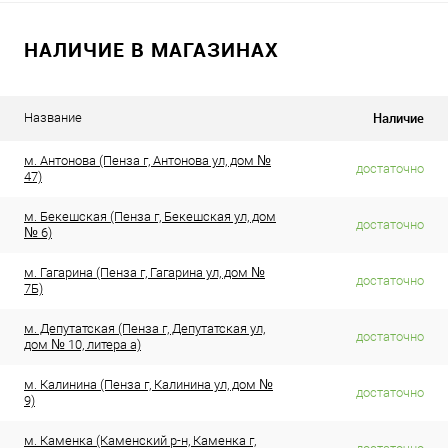
НАЛИЧИЕ В МАГАЗИНАХ
Наличие
Название
м. Антонова (Пенза г, Антонова ул, дом №
достаточно
47)
м. Бекешская (Пенза г, Бекешская ул, дом
достаточно
№ 6)
м. Гагарина (Пенза г, Гагарина ул, дом №
достаточно
7Б)
м. Депутатская (Пенза г, Депутатская ул,
достаточно
дом № 10, литера а)
м. Калинина (Пенза г, Калинина ул, дом №
достаточно
9)
м. Каменка (Каменский р-н, Каменка г,