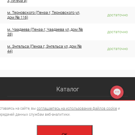
3, литера а)
м. Терновского (Пенза г, Терновского ул,
достаточно
дом № 116)
м. Чаадаева (Пенза г, Чаадаева ул, дом №
достаточно
38)
м. Энгельса (Пенза г, Энгельса ул, дом №
достаточно
44)
Каталог
ставаясь на сайте, вы
соглашаетесь на использование файлов cookie
и
ередачей данных службам веб-аналитики.
OK