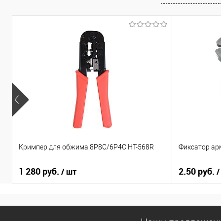
Кримпер для обжима 8Р8С/6Р4С HT-568R
Фиксатор ар
1 280 руб.
2.50 руб.
/ шт
/