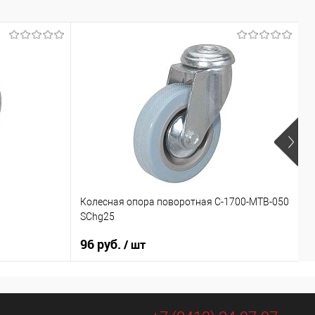
Колесная опора поворотная С-1700-МТВ-050
К
SChg25
М
96 руб.
1
/ шт