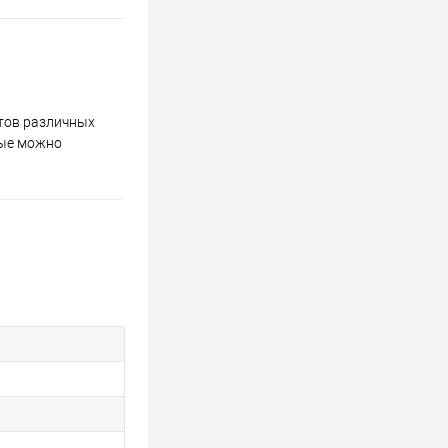
тов различных
ные можно