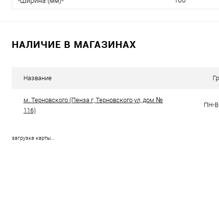
100
-Ширина (мм)-
НАЛИЧИЕ В МАГАЗИНАХ
Название
Г
м. Терновского (Пенза г, Терновского ул, дом №
ПН-ВС
116)
загрузка карты...