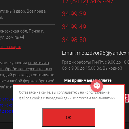
+7 (8412) 34-97-97
етизный двор. Все права
34-99-39
ы.
34-99-49
ензенская обл, Пенза г,
ул, дом № 44
34-98-50
ть на карте
Email:
metizdvor95@yandex.
График работы Пн-Пт: с 9:00 до 18:0
маете условия
политики в
Сб: с 9:00 до 15:00 Вс: Выходной
и обработки персональных
аждый раз, когда оставляете
Мы принимаем к оплате
ные в любой форме обратной
сайте metizdvor.com
Оставаясь на сайте, вы
соглашаетесь на использование
файлов cookie
и передачей данных службам веб-аналитики.
OK