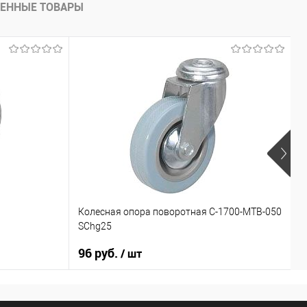
ЕННЫЕ ТОВАРЫ
Колесная опора поворотная С-1700-МТВ-050
К
SChg25
М
96 руб.
1
/ шт