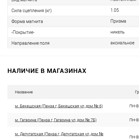
1.05
Сила сцепления (кг)
Призма
Форма магнита
никель
-Покрытие-
аксиальное
Направление поля
НАЛИЧИЕ В МАГАЗИНАХ
Название
Г
м. Бекешская (Пенза г, Бекешская ул, дом № 6)
ПН-ВС
м. Гагарина (Пенза г, Гагарина ул, дом № 7Б)
ПН-ВС
м. Депутатская (Пенза г, Депутатская ул, дом №
ПН-ВС