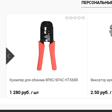
ПЕРСОНАЛЬНЫ
Кримпер для обжима 8Р8С/6Р4С HT-568R
Фиксатор ар
1 280 руб.
2.50 руб.
/ шт
/