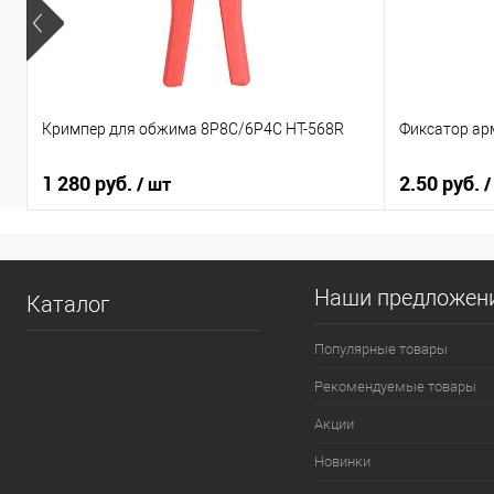
Кримпер для обжима 8Р8С/6Р4С HT-568R
Фиксатор ар
1 280 руб.
2.50 руб.
/ шт
/
Наши предложен
Каталог
Популярные товары
Рекомендуемые товары
Акции
Новинки