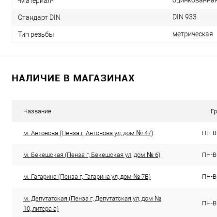
оцинкованная
-Материал-
DIN 933
Стандарт DIN
метрическая
Тип резьбы
НАЛИЧИЕ В МАГАЗИНАХ
Название
Г
м. Антонова (Пенза г, Антонова ул, дом № 47)
ПН-ВС
м. Бекешская (Пенза г, Бекешская ул, дом № 6)
ПН-ВС
м. Гагарина (Пенза г, Гагарина ул, дом № 7Б)
ПН-ВС
м. Депутатская (Пенза г, Депутатская ул, дом №
ПН-ВС
10, литера а)