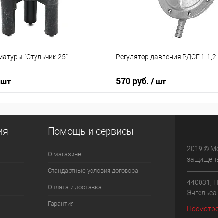
матуры "Стульчик-25"
Регулятор давления РДСГ 1-1,2
570 руб.
 шт
/ шт
ия
Помощь и сервисы
2019 © М
О магазине
защищен
Стандартные условия договора
440031, П
Оплата и доставка
Энгельса 
Гарантия
Посмотре