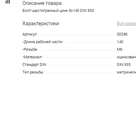
Описание товара:
Болт-шестигранный цинк 6х140 DIN 933
Характеристики:
Все хара
Артикул
00296
-Длина рабочей части-
140
-Резьба-
М6
-Материал-
оцинкован
Стандарт DIN
DIN 933
Тип резьбы
метричес