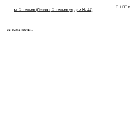
ПН-ПТ с 
м. Энгельса (Пенза г, Энгельса ул, дом № 44)
загрузка карты...