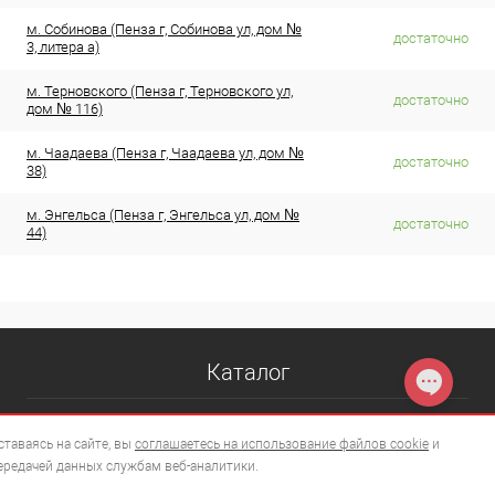
м. Собинова (Пенза г, Собинова ул, дом №
достаточно
3, литера а)
м. Терновского (Пенза г, Терновского ул,
достаточно
дом № 116)
м. Чаадаева (Пенза г, Чаадаева ул, дом №
достаточно
38)
м. Энгельса (Пенза г, Энгельса ул, дом №
достаточно
44)
Каталог
ставаясь на сайте, вы
соглашаетесь на использование файлов cookie
и
ередачей данных службам веб-аналитики.