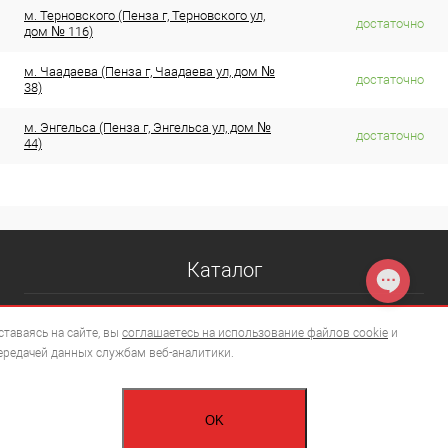
м. Терновского (Пенза г, Терновского ул,
достаточно
дом № 116)
м. Чаадаева (Пенза г, Чаадаева ул, дом №
достаточно
38)
м. Энгельса (Пенза г, Энгельса ул, дом №
достаточно
44)
Каталог
ставаясь на сайте, вы
соглашаетесь на использование файлов cookie
и
ередачей данных службам веб-аналитики.
OK