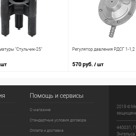
матуры "Стульчик-25"
Регулятор давления РДСГ 1-1,2
570 руб.
 шт
/ шт
ия
Помощь и сервисы
2019 © М
О магазине
защищен
Стандартные условия договора
440031, П
Оплата и доставка
Энгельса 