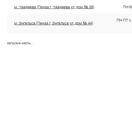
м. Чаадаева (Пенза г, Чаадаева ул, дом № 38)
ПН-ВС
ПН-ПТ с 
м. Энгельса (Пенза г, Энгельса ул, дом № 44)
загрузка карты...