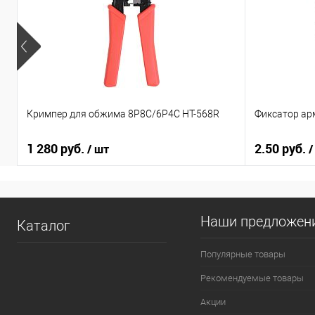
Кримпер для обжима 8Р8С/6Р4С HT-568R
Фиксатор ар
1 280 руб.
2.50 руб.
/ шт
/
Наши предложен
Каталог
Популярные товары
Рекомендуемые товары
Акции