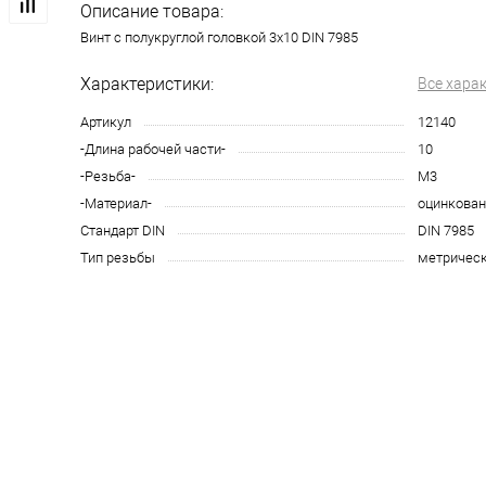
Описание товара:
Винт с полукруглой головкой 3х10 DIN 7985
Характеристики:
Все хара
Артикул
12140
-Длина рабочей части-
10
-Резьба-
М3
-Материал-
оцинкован
Стандарт DIN
DIN 7985
Тип резьбы
метричес