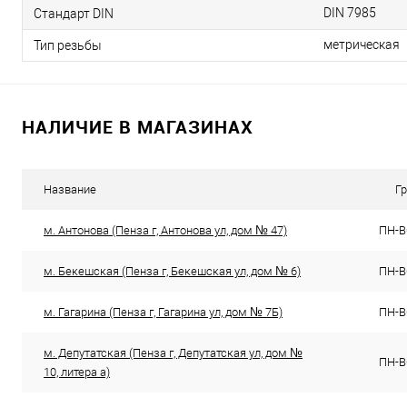
DIN 7985
Стандарт DIN
метрическая
Тип резьбы
НАЛИЧИЕ В МАГАЗИНАХ
Название
Г
м. Антонова (Пенза г, Антонова ул, дом № 47)
ПН-ВС
м. Бекешская (Пенза г, Бекешская ул, дом № 6)
ПН-ВС
м. Гагарина (Пенза г, Гагарина ул, дом № 7Б)
ПН-ВС
м. Депутатская (Пенза г, Депутатская ул, дом №
ПН-ВС
10, литера а)