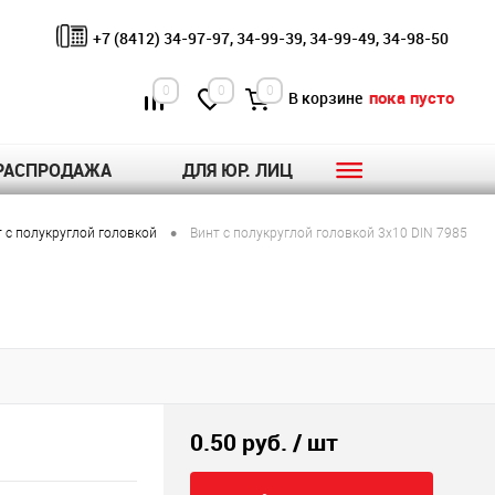
+7 (8412) 34-97-97, 34-99-39, 34-99-49, 34-98-50
0
0
0
пока пусто
В корзине
РАСПРОДАЖА
ДЛЯ ЮР. ЛИЦ
•
 с полукруглой головкой
Винт с полукруглой головкой 3х10 DIN 7985
0.50 руб.
/ шт