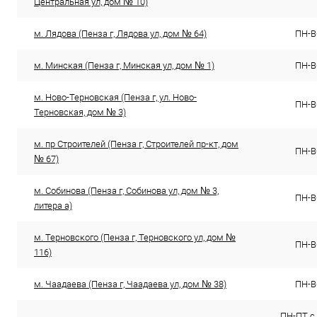
Центральная ул, дом № 10)
м. Лядова (Пенза г, Лядова ул, дом № 64)
ПН-ВС
м. Минская (Пенза г, Минская ул, дом № 1)
ПН-ВС
м. Ново-Терновская (Пенза г, ул. Ново-
ПН-ВС
Терновская, дом № 3)
м. пр Строителей (Пенза г, Строителей пр-кт, дом
ПН-ВС
№ 67)
м. Собинова (Пенза г, Собинова ул, дом № 3,
ПН-ВС
литера а)
м. Терновского (Пенза г, Терновского ул, дом №
ПН-ВС
116)
м. Чаадаева (Пенза г, Чаадаева ул, дом № 38)
ПН-ВС
ПН-ПТ с 