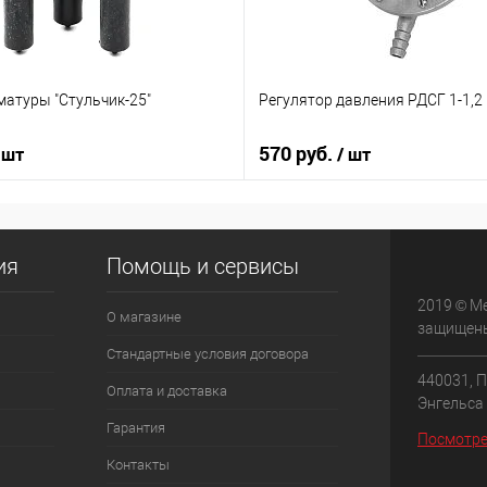
матуры "Стульчик-25"
Регулятор давления РДСГ 1-1,2
570 руб.
 шт
/ шт
ия
Помощь и сервисы
2019 © М
О магазине
защищен
Стандартные условия договора
440031, П
Оплата и доставка
Энгельса 
Гарантия
Посмотре
Контакты