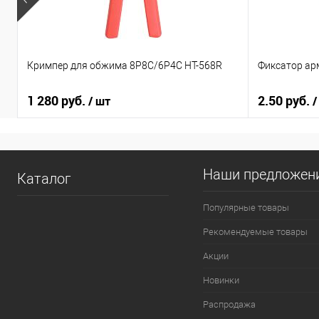
Кримпер для обжима 8Р8С/6Р4С HT-568R
Фиксатор ар
1 280 руб.
2.50 руб.
/ шт
/
Наши предложен
Каталог
Популярные товары
Рекомендуемые товары
Акции
Новинки
Распродажа