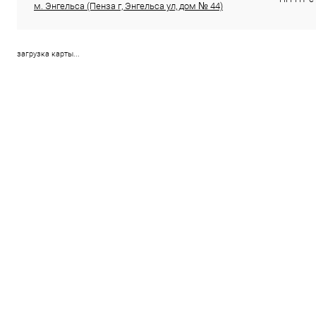
м. Энгельса (Пенза г, Энгельса ул, дом № 44)
загрузка карты...