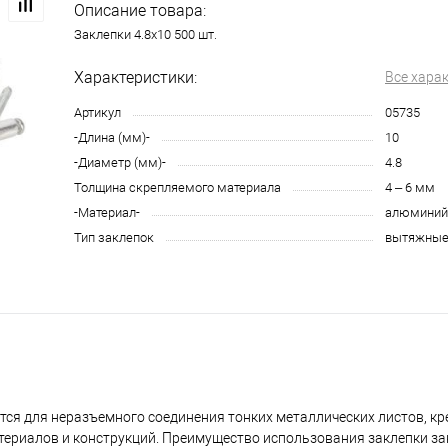
Описание товара:
Заклепки 4.8х10 500 шт.
Характеристики:
Все хара
Артикул
05735
-Длина (мм)-
10
-Диаметр (мм)-
4.8
Толщина скрепляемого материала
4 – 6 мм
-Материал-
алюминий
Тип заклепок
вытяжны
ется для неразъемного соединения тонких металлических листов, к
териалов и конструкций. Преимущество использования заклепки за