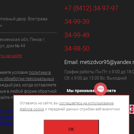
+7 (8412) 34-97-97
етизный двор. Все права
34-99-39
ы.
34-99-49
ензенская обл, Пенза г,
ул, дом № 44
34-98-50
ть на карте
Email:
metizdvor95@yandex.
График работы Пн-Пт: с 9:00 до 18:0
маете условия
политики в
Сб: с 9:00 до 15:00 Вс: Выходной
и обработки персональных
аждый раз, когда оставляете
Мы принимаем к оплате
ные в любой форме обратной
сайте metizdvor.com
Оставаясь на сайте, вы
соглашаетесь на использование
файлов cookie
и передачей данных службам веб-аналитики.
OK