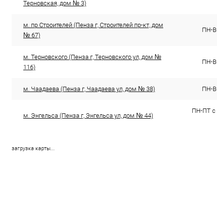
Терновская, дом № 3)
м. пр Строителей (Пенза г, Строителей пр-кт, дом
ПН-ВС
№ 67)
м. Терновского (Пенза г, Терновского ул, дом №
ПН-ВС
116)
м. Чаадаева (Пенза г, Чаадаева ул, дом № 38)
ПН-ВС
ПН-ПТ с 
м. Энгельса (Пенза г, Энгельса ул, дом № 44)
загрузка карты...