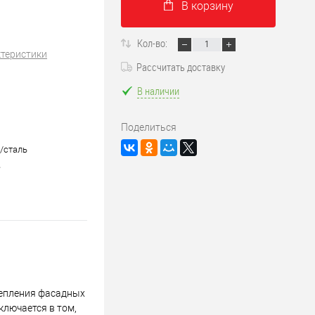
В корзину
Кол-во:
ктеристики
Рассчитать доставку
В наличии
Поделиться
/сталь
е
репления фасадных
ключается в том,