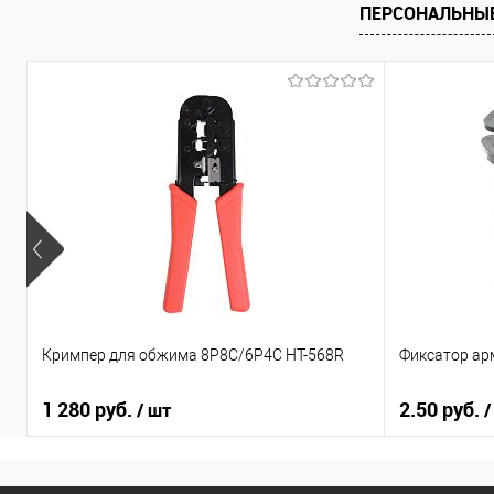
ПЕРСОНАЛЬНЫ
Кримпер для обжима 8Р8С/6Р4С HT-568R
Фиксатор ар
1 280 руб.
2.50 руб.
/ шт
/