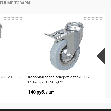
ЕННЫЕ ТОВАРЫ
1700-МТВ-050
Колесная опора поворот. с торм. С-1700-
К
МТВ-050-F18 SChgb25
М
140 руб.
7
/ шт