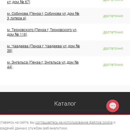
кт, дом № 67)
м. Собинова (Пенза г, Собинова ул, дом №
достаточно
3, литера а)
м. Терновского (Пенза г, Терновского ул,
достаточно
дом № 116)
м. Чаадаева (Пенза г, Чаадаева ул, дом №
достаточно
38)
м. Энгельса (Пенза г, Энгельса ул, дом №
достаточно
44)
Каталог
ставаясь на сайте, вы
соглашаетесь на использование файлов cookie
и
ередачей данных службам веб-аналитики.